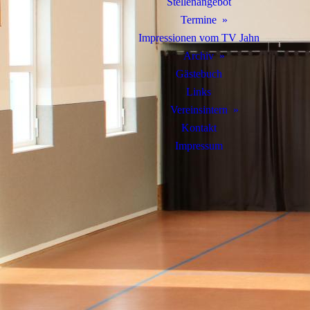
Stellenangebot
Termine
Impressionen vom TV Jahn
Archiv
Gästebuch
Links
Vereinsintern
Kontakt
Impressum